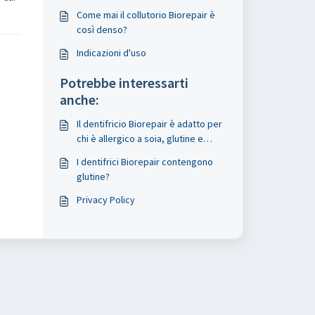
Come mai il collutorio Biorepair è
così denso?
Indicazioni d'uso
Potrebbe interessarti
anche:
Il dentifricio Biorepair è adatto per
chi è allergico a soia, glutine e
lattosio?
I dentifrici Biorepair contengono
glutine?
Privacy Policy