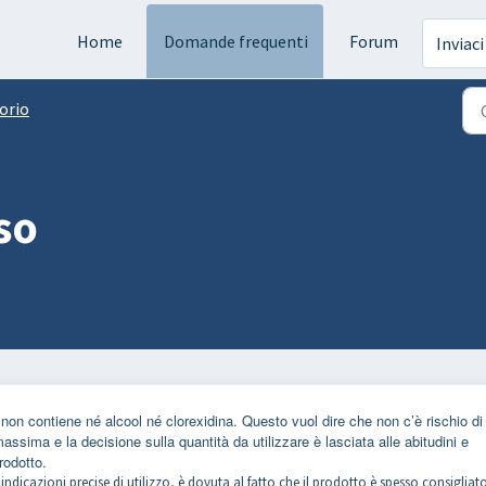
Home
Domande frequenti
Forum
Inviaci
orio
so
 non contiene né alcool né clorexidina. Questo vuol dire che non c’è rischio di
ima e la decisione sulla quantità da utilizzare è lasciata alle abitudini e
prodotto.
indicazioni precise di utilizzo, è dovuta al fatto che il prodotto è spesso consigliat