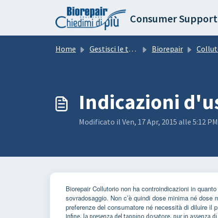
Salta al contenuto principale
Consumer Support
Home
Gestisci le tue richieste
Biorepair
Collut
Indicazioni d'u
Modificato il Ven, 17 Apr, 2015 alle 5:12 PM
Biorepair Collutorio non ha controindicazioni in quanto
sovradosaggio. Non c’è quindi dose minima né dose mass
preferenze del consumatore né necessità di diluire il 
Infine, la presenza del tappino dosatore, pur in assenza di 